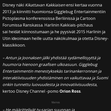
Disney näki
Kikattavan Kakkiaisen
ensi kertaa vuonna
2013 ja kiinnitti huomionsa Gigglebug Entertainmentiin
Pictoplasma konferenssissa Berliinissä ja Cartoon
Forumissa Ranskassa. Harlinin Kakkiais-pitchaus
sai heidät kiinnostumaan ja he pyysivät 2015 Harlinin ja
Utin ideoimaan heille uutta näkökulmaa ja otetta Disney-
klassikkoon.
– Antun ja Joonaksen jälki yhdistää sydämellisyyttä ja
huumoria hienoon graafisen ulkoasuun. Gigglebug
Entertainmentin menestyksekäs tarinankerronnan ja
interaktiivisuuden yhdistäminen on vaikuttavaa ja Suomi
onkin tunnettu luovuudesta ja innovatiivisuudesta
,
kertoo Disney Channel -pomo
Orion Ross
.
Mainos
– He määrittelivät tv-sarjan suunnan ja