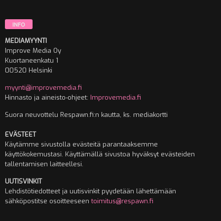
INFO
MEDIAMYYNTI
Improve Media Oy
Kuortaneenkatu 1
00520 Helsinki
myynti@improvemedia.fi
Hinnasto ja aineisto-ohjeet:
Improvemedia.fi
Suora neuvottelu Respawn.fi:n kautta, ks. mediakortti
EVÄSTEET
Käytämme sivustolla evästeitä parantaaksemme
käyttökokemustasi. Käyttämällä sivustoa hyväksyt evästeiden
tallentamisen laitteellesi.
UUTISVINKIT
Lehdistötiedotteet ja uutisvinkit pyydetään lähettämään
sähköpostitse osoitteeseen
toimitus@respawn.fi