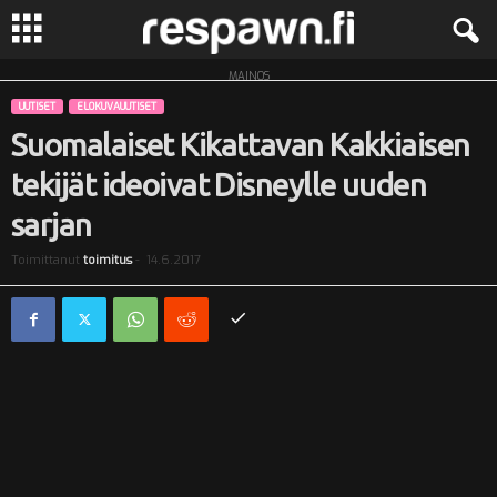
MAINOS
R
UUTISET
ELOKUVAUUTISET
e
Suomalaiset Kikattavan Kakkiaisen
tekijät ideoivat Disneylle uuden
s
sarjan
p
Toimittanut
toimitus
-
14.6.2017
a
w
n
.
f