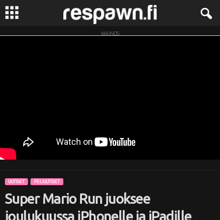
MAINOS
R
e
s
p
a
w
n
UUTISET
PELIUUTISET
.
Super Mario Run juoksee
f
joulukuussa iPhonelle ja iPadille