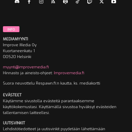
INFO
MEDIAMYYNTI
Improve Media Oy
Kuortaneenkatu 1
00520 Helsinki
myynti@improvemedia.fi
Hinnasto ja aineisto-ohjeet:
Improvemedia.fi
Suora neuvottelu Respawn.fi:n kautta, ks. mediakortti
EVÄSTEET
Käytämme sivustolla evästeitä parantaaksemme
käyttökokemustasi. Käyttämällä sivustoa hyväksyt evästeiden
tallentamisen laitteellesi.
UUTISVINKIT
Lehdistötiedotteet ja uutisvinkit pyydetään lähettämään