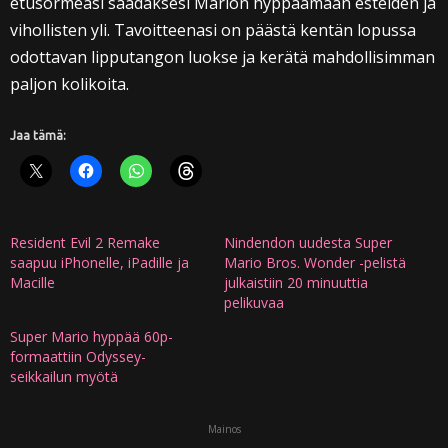
etusormeasi saadaksesi Marion hyppäämään esteiden ja
vihollisten yli. Tavoitteenasi on päästä kentän lopussa
odottavan lipputangon luokse ja kerätä mahdollisimman
paljon kolikoita.
Jaa tämä:
Resident Evil 2 Remake
Nindendon uudesta Super
saapuu iPhonelle, iPadille ja
Mario Bros. Wonder -pelistä
Macille
julkaistiin 20 minuuttia
pelikuvaa
Super Mario hyppää 60p-
formaattiin Odyssey-
seikkailun myötä
Mainos