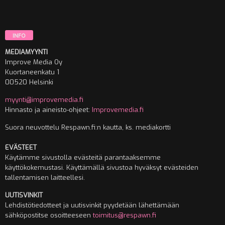
INFO
MEDIAMYYNTI
Improve Media Oy
Kuortaneenkatu 1
00520 Helsinki
myynti@improvemedia.fi
Hinnasto ja aineisto-ohjeet:
Improvemedia.fi
Suora neuvottelu Respawn.fi:n kautta, ks. mediakortti
EVÄSTEET
Käytämme sivustolla evästeitä parantaaksemme
käyttökokemustasi. Käyttämällä sivustoa hyväksyt evästeiden
tallentamisen laitteellesi.
UUTISVINKIT
Lehdistötiedotteet ja uutisvinkit pyydetään lähettämään
sähköpostitse osoitteeseen
toimitus@respawn.fi