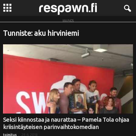
MAINOS
R
Tunniste: aku hirviniemi
e
s
p
a
w
n
.
Seksi kiinnostaa ja naurattaa – Pamela Tola ohjaa
kriisintäyteisen parinvaihtokomedian
f
-
28.6.2018
toimitus