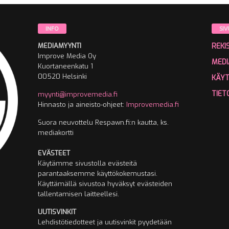
INFO
SIV
MEDIAMYYNTI
REKI
Improve Media Oy
MEDI
Kuortaneenkatu 1
00520 Helsinki
KÄY
TIET
myynti@improvemedia.fi
Hinnasto ja aineisto-ohjeet:
Improvemedia.fi
Suora neuvottelu Respawn.fi:n kautta, ks.
mediakortti
EVÄSTEET
Käytämme sivustolla evästeitä
parantaaksemme käyttökokemustasi.
Käyttämällä sivustoa hyväksyt evästeiden
tallentamisen laitteellesi.
UUTISVINKIT
Lehdistötiedotteet ja uutisvinkit pyydetään