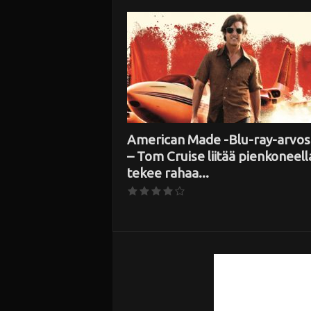
i
American Made -Blu-ray-arvos
– Tom Cruise liitää pienkoneella
tekee rahaa...