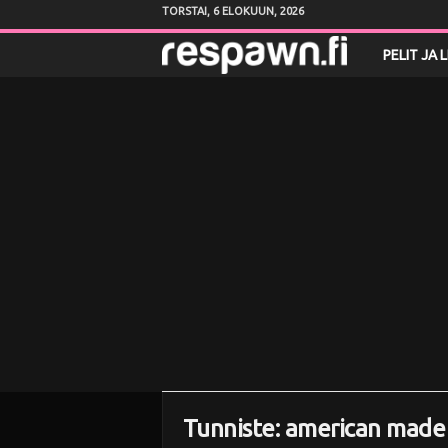
TORSTAI, 6 ELOKUUN, 2026
R
PELIT JA 
e
s
p
a
w
n
.
f
Tunniste: american made