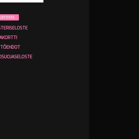
USTOSTA
STERISELOSTE
AKORTTI
TTÖEHDOT
OSUOJASELOSTE