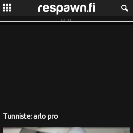
MAINOS
R
e
s
p
a
w
n
.
Tunniste: arlo pro
f