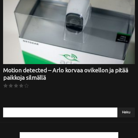
i
Motion detected – Arlo korvaa ovikellon ja pitää
paikkoja silmällä