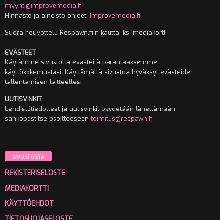
myynti@improvemedia.fi
Hinnasto ja aineisto-ohjeet:
Improvemedia.fi
Suora neuvottelu Respawn.fi:n kautta, ks. mediakortti
EVÄSTEET
Käytämme sivustolla evästeitä parantaaksemme
käyttökokemustasi. Käyttämällä sivustoa hyväksyt evästeiden
tallentamisen laitteellesi.
UUTISVINKIT
Lehdistötiedotteet ja uutisvinkit pyydetään lähettämään
sähköpostitse osoitteeseen
toimitus@respawn.fi
SIVUSTOSTA
REKISTERISELOSTE
MEDIAKORTTI
KÄYTTÖEHDOT
TIETOSUOJASELOSTE