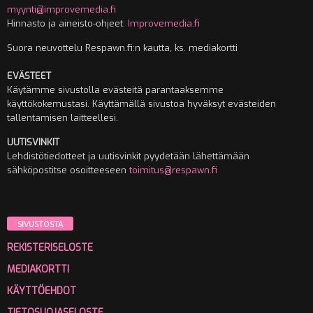
myynti@improvemedia.fi
Hinnasto ja aineisto-ohjeet:
Improvemedia.fi
Suora neuvottelu Respawn.fi:n kautta, ks. mediakortti
EVÄSTEET
Käytämme sivustolla evästeitä parantaaksemme
käyttökokemustasi. Käyttämällä sivustoa hyväksyt evästeiden
tallentamisen laitteellesi.
UUTISVINKIT
Lehdistötiedotteet ja uutisvinkit pyydetään lähettämään
sähköpostitse osoitteeseen
toimitus@respawn.fi
SIVUSTOSTA
REKISTERISELOSTE
MEDIAKORTTI
KÄYTTÖEHDOT
TIETOSUOJASELOSTE