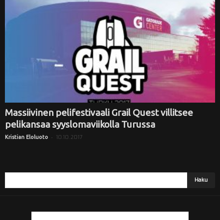
i
Massiivinen pelifestivaali Grail Quest villitsee
pelikansaa syyslomaviikolla Turussa
-
10.10.2017
Kristian Eloluoto