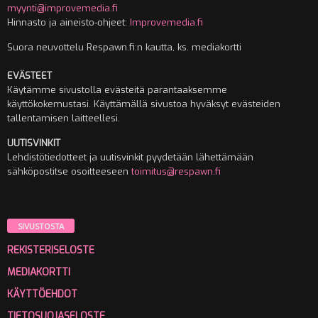
myynti@improvemedia.fi
Hinnasto ja aineisto-ohjeet:
Improvemedia.fi
Suora neuvottelu Respawn.fi:n kautta, ks. mediakortti
EVÄSTEET
Käytämme sivustolla evästeitä parantaaksemme
käyttökokemustasi. Käyttämällä sivustoa hyväksyt evästeiden
tallentamisen laitteellesi.
UUTISVINKIT
Lehdistötiedotteet ja uutisvinkit pyydetään lähettämään
sähköpostitse osoitteeseen
toimitus@respawn.fi
SIVUSTOSTA
REKISTERISELOSTE
MEDIAKORTTI
KÄYTTÖEHDOT
TIETOSUOJASELOSTE