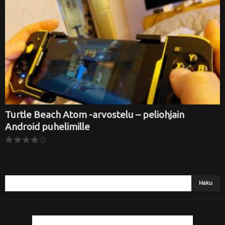
i
Turtle Beach Atom -arvostelu – peliohjain
Android puhelimille