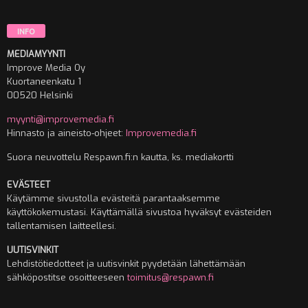
INFO
MEDIAMYYNTI
Improve Media Oy
Kuortaneenkatu 1
00520 Helsinki
myynti@improvemedia.fi
Hinnasto ja aineisto-ohjeet:
Improvemedia.fi
Suora neuvottelu Respawn.fi:n kautta, ks. mediakortti
EVÄSTEET
Käytämme sivustolla evästeitä parantaaksemme
käyttökokemustasi. Käyttämällä sivustoa hyväksyt evästeiden
tallentamisen laitteellesi.
UUTISVINKIT
Lehdistötiedotteet ja uutisvinkit pyydetään lähettämään
sähköpostitse osoitteeseen
toimitus@respawn.fi