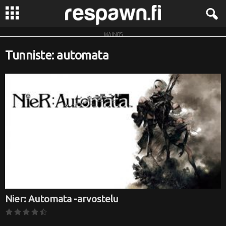
MAINOS
R
Tunniste: automata
e
s
p
a
w
n
.
Nier: Automata -arvostelu
f