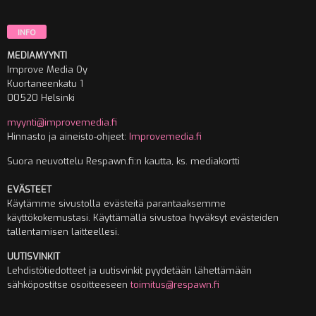
INFO
MEDIAMYYNTI
Improve Media Oy
Kuortaneenkatu 1
00520 Helsinki
myynti@improvemedia.fi
Hinnasto ja aineisto-ohjeet:
Improvemedia.fi
Suora neuvottelu Respawn.fi:n kautta, ks. mediakortti
EVÄSTEET
Käytämme sivustolla evästeitä parantaaksemme
käyttökokemustasi. Käyttämällä sivustoa hyväksyt evästeiden
tallentamisen laitteellesi.
UUTISVINKIT
Lehdistötiedotteet ja uutisvinkit pyydetään lähettämään
sähköpostitse osoitteeseen
toimitus@respawn.fi