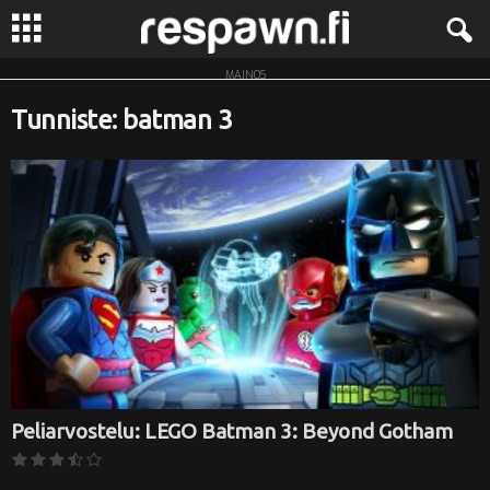
MAINOS
R
Tunniste: batman 3
e
s
p
a
w
n
.
Peliarvostelu: LEGO Batman 3: Beyond Gotham
f