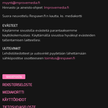
myynti@improvemedia.fi
Hinnasto ja aineisto-ohjeet:
Improvemedia.fi
Suora neuvottelu Respawn.fi:n kautta, ks. mediakortti
EVÄSTEET
Käytämme sivustolla evästeitä parantaaksemme
käyttökokemustasi. Käyttämällä sivustoa hyväksyt evästeiden
tallentamisen laitteellesi.
UUTISVINKIT
Lehdistötiedotteet ja uutisvinkit pyydetään lähettämään
sähköpostitse osoitteeseen
toimitus@respawn.fi
SIVUSTOSTA
REKISTERISELOSTE
MEDIAKORTTI
KÄYTTÖEHDOT
TIETOSUOJASELOSTE