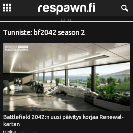
MAINOS
R
Tunniste: bf2042 season 2
e
s
p
a
w
n
.
Battlefield 2042:n uusi päivitys korjaa Renewal-
kartan
f
-
27.9.2022
toimitus