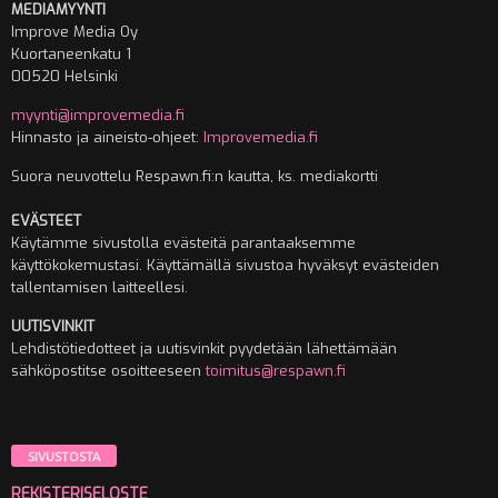
MEDIAMYYNTI
Improve Media Oy
Kuortaneenkatu 1
00520 Helsinki
myynti@improvemedia.fi
Hinnasto ja aineisto-ohjeet:
Improvemedia.fi
Suora neuvottelu Respawn.fi:n kautta, ks. mediakortti
EVÄSTEET
Käytämme sivustolla evästeitä parantaaksemme
käyttökokemustasi. Käyttämällä sivustoa hyväksyt evästeiden
tallentamisen laitteellesi.
UUTISVINKIT
Lehdistötiedotteet ja uutisvinkit pyydetään lähettämään
sähköpostitse osoitteeseen
toimitus@respawn.fi
SIVUSTOSTA
REKISTERISELOSTE