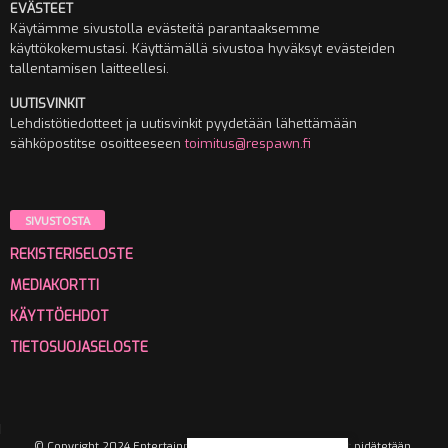
EVÄSTEET
Käytämme sivustolla evästeitä parantaaksemme
käyttökokemustasi. Käyttämällä sivustoa hyväksyt evästeiden
tallentamisen laitteellesi.
UUTISVINKIT
Lehdistötiedotteet ja uutisvinkit pyydetään lähettämään
sähköpostitse osoitteeseen
toimitus@respawn.fi
SIVUSTOSTA
REKISTERISELOSTE
MEDIAKORTTI
KÄYTTÖEHDOT
TIETOSUOJASELOSTE
© Copyright 2024 Entertainment Media Oy. Kaikki oikeudet pidätetään.