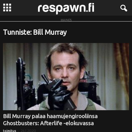
MAINOS
R
Tunniste: Bill Murray
e
s
p
a
w
n
.
Bill Murray palaa haamujengirooliinsa
Ghostbusters: Afterlife -elokuvassa
f
-
24.1.2020
toimitus