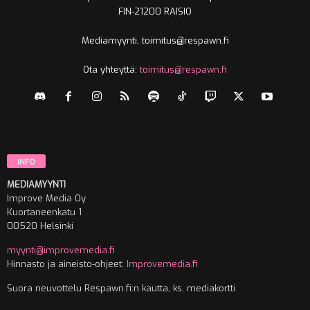
FIN-21200 RAISIO
Mediamyynti, toimitus@respawn.fi
Ota yhteyttä:
toimitus@respawn.fi
INFO
MEDIAMYYNTI
Improve Media Oy
Kuortaneenkatu 1
00520 Helsinki
myynti@improvemedia.fi
Hinnasto ja aineisto-ohjeet:
Improvemedia.fi
Suora neuvottelu Respawn.fi:n kautta, ks. mediakortti