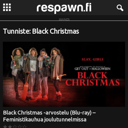
MAINOS
R
Tunniste: Black Christmas
e
s
p
a
w
n
.
Black Christmas -arvostelu (Blu-ray) –
Feministikauhua joulutunnelmissa
f