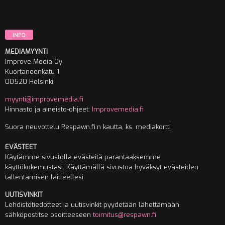
INFO
MEDIAMYYNTI
Improve Media Oy
Kuortaneenkatu 1
00520 Helsinki
myynti@improvemedia.fi
Hinnasto ja aineisto-ohjeet:
Improvemedia.fi
Suora neuvottelu Respawn.fi:n kautta, ks. mediakortti
EVÄSTEET
Käytämme sivustolla evästeitä parantaaksemme
käyttökokemustasi. Käyttämällä sivustoa hyväksyt evästeiden
tallentamisen laitteellesi.
UUTISVINKIT
Lehdistötiedotteet ja uutisvinkit pyydetään lähettämään
sähköpostitse osoitteeseen
toimitus@respawn.fi