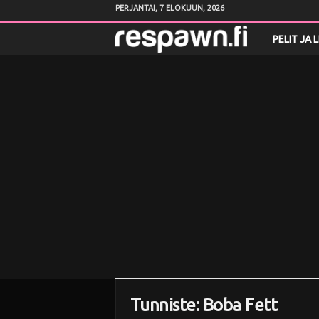
PERJANTAI, 7 ELOKUUN, 2026
R
PELIT JA 
e
s
p
a
w
n
.
f
Tunniste: Boba Fett