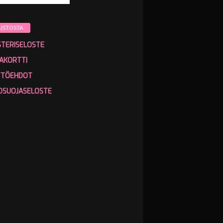
USTOSTA
STERISELOSTE
AKORTTI
TTÖEHDOT
OSUOJASELOSTE