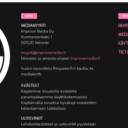
INFO
SIV
MEDIAMYYNTI
REKI
Improve Media Oy
MEDI
Kuortaneenkatu 1
00520 Helsinki
KÄY
TIET
myynti@improvemedia.fi
Hinnasto ja aineisto-ohjeet:
Improvemedia.fi
Suora neuvottelu Respawn.fi:n kautta, ks.
mediakortti
EVÄSTEET
Käytämme sivustolla evästeitä
parantaaksemme käyttökokemustasi.
Käyttämällä sivustoa hyväksyt evästeiden
tallentamisen laitteellesi.
UUTISVINKIT
Lehdistötiedotteet ja uutisvinkit pyydetään