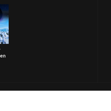
r
ien