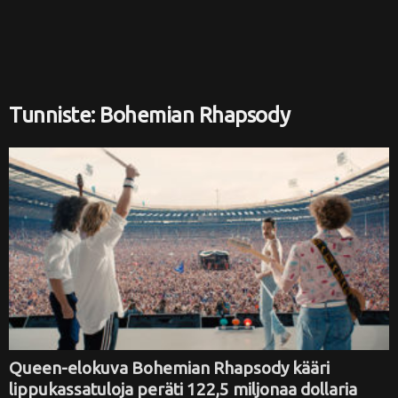
i
Tunniste: Bohemian Rhapsody
Queen-elokuva Bohemian Rhapsody kääri
lippukassatuloja peräti 122,5 miljonaa dollaria