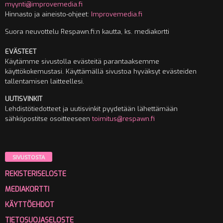
myynti@improvemedia.fi
Hinnasto ja aineisto-ohjeet:
Improvemedia.fi
Suora neuvottelu Respawn.fi:n kautta, ks. mediakortti
EVÄSTEET
Käytämme sivustolla evästeitä parantaaksemme
käyttökokemustasi. Käyttämällä sivustoa hyväksyt evästeiden
tallentamisen laitteellesi.
UUTISVINKIT
Lehdistötiedotteet ja uutisvinkit pyydetään lähettämään
sähköpostitse osoitteeseen
toimitus@respawn.fi
SIVUSTOSTA
REKISTERISELOSTE
MEDIAKORTTI
KÄYTTÖEHDOT
TIETOSUOJASELOSTE