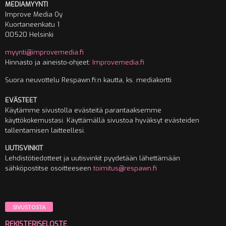
MEDIAMYYNTI
Improve Media Oy
Kuortaneenkatu 1
00520 Helsinki
myynti@improvemedia.fi
Hinnasto ja aineisto-ohjeet:
Improvemedia.fi
Suora neuvottelu Respawn.fi:n kautta, ks. mediakortti
EVÄSTEET
Käytämme sivustolla evästeitä parantaaksemme
käyttökokemustasi. Käyttämällä sivustoa hyväksyt evästeiden
tallentamisen laitteellesi.
UUTISVINKIT
Lehdistötiedotteet ja uutisvinkit pyydetään lähettämään
sähköpostitse osoitteeseen
toimitus@respawn.fi
SIVUSTOSTA
REKISTERISELOSTE