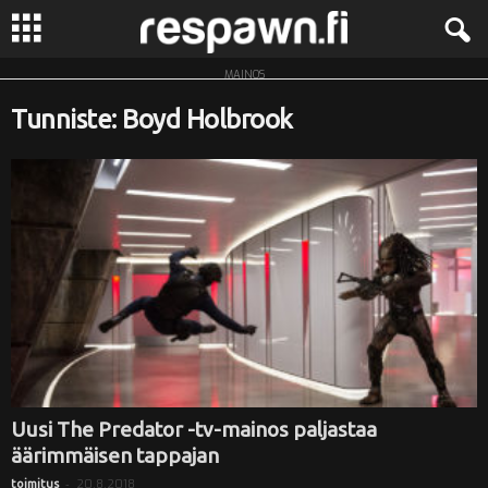
MAINOS
R
Tunniste: Boyd Holbrook
e
s
p
a
w
n
.
Uusi The Predator -tv-mainos paljastaa
äärimmäisen tappajan
f
-
20.8.2018
toimitus