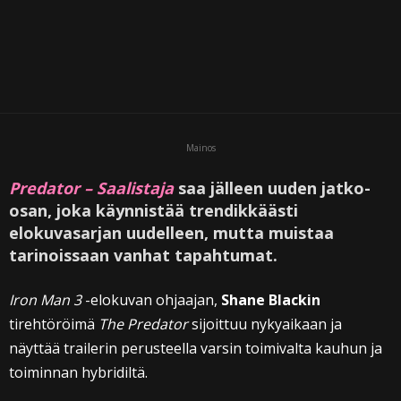
Mainos
Predator – Saalistaja
saa jälleen uuden jatko-
osan, joka käynnistää trendikkäästi
elokuvasarjan uudelleen, mutta muistaa
tarinoissaan vanhat tapahtumat.
Iron Man 3
-elokuvan ohjaajan,
Shane Blackin
tirehtöröimä
The Predator
sijoittuu nykyaikaan ja
näyttää trailerin perusteella varsin toimivalta kauhun ja
toiminnan hybridiltä.