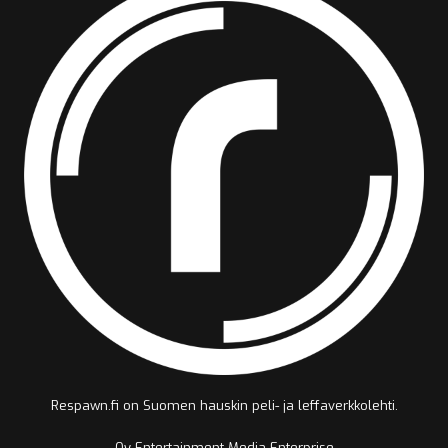
Respawn.fi on Suomen hauskin peli- ja leffaverkkolehti.
Oy Entertainment Media Enterprise