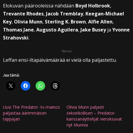
Elokuvan päärooleissa nähdään
Boyd Holbrook
,
Trevante Rhodes
,
Jacob Tremblay
,
Keegan-Michael
Key
,
Olivia Munn
,
Sterling K. Brown
,
Alfie Allen
,
Thomas Jane
,
Augusto Aguilera
,
Jake Busey
ja
Yvonne
Strahovski
.
Mainos
Leffan ensi-iltapäivämäärää ei vielä olla paljastettu.
Jaa tämä:
Uusi The Predator -tv-mainos
Olivia Munn paljasti
paljastaa äärimmäisen
seksirikollisen – Predator-
tappajan
kanssanäyttelijät vieroksuvat
nyt Munnia