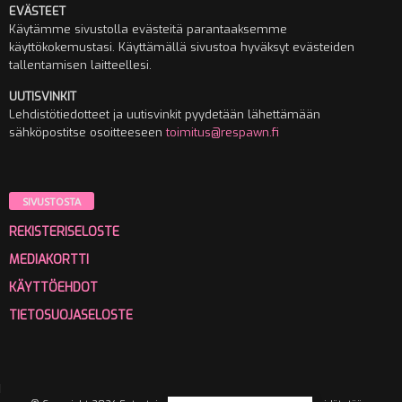
EVÄSTEET
Käytämme sivustolla evästeitä parantaaksemme
käyttökokemustasi. Käyttämällä sivustoa hyväksyt evästeiden
tallentamisen laitteellesi.
UUTISVINKIT
Lehdistötiedotteet ja uutisvinkit pyydetään lähettämään
sähköpostitse osoitteeseen
toimitus@respawn.fi
SIVUSTOSTA
REKISTERISELOSTE
MEDIAKORTTI
KÄYTTÖEHDOT
TIETOSUOJASELOSTE