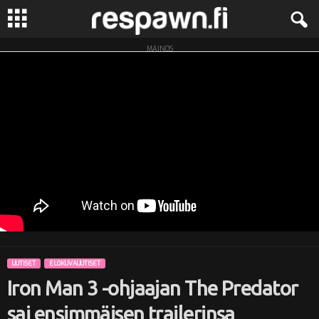
MAINOS
R
e
s
p
a
w
n
UUTISET
ELOKUVAUUTISET
.
Iron Man 3 -ohjaajan The Predator
f
sai ensimmäisen trailerinsa