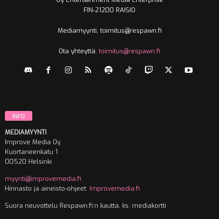
FIN-21200 RAISIO
Mediamyynti, toimitus@respawn.fi
Ota yhteyttä:
toimitus@respawn.fi
INFO
MEDIAMYYNTI
Improve Media Oy
Kuortaneenkatu 1
00520 Helsinki
myynti@improvemedia.fi
Hinnasto ja aineisto-ohjeet:
Improvemedia.fi
Suora neuvottelu Respawn.fi:n kautta, ks. mediakortti