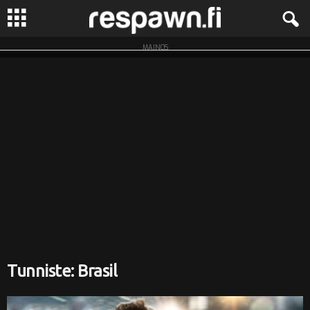
MAINOS
R
e
s
p
a
w
n
.
Tunniste: Brasil
f