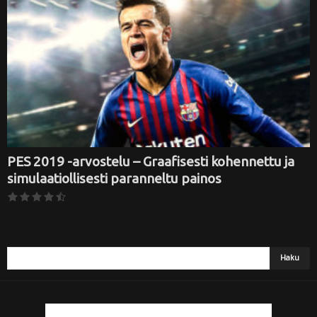
i
PES 2019 -arvostelu – Graafisesti kohennettu ja
simulaatiollisesti paranneltu painos