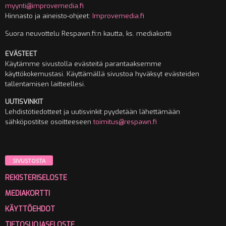
myynti@improvemedia.fi
Hinnasto ja aineisto-ohjeet:
Improvemedia.fi
Suora neuvottelu Respawn.fi:n kautta, ks. mediakortti
EVÄSTEET
Käytämme sivustolla evästeitä parantaaksemme
käyttökokemustasi. Käyttämällä sivustoa hyväksyt evästeiden
tallentamisen laitteellesi.
UUTISVINKIT
Lehdistötiedotteet ja uutisvinkit pyydetään lähettämään
sähköpostitse osoitteeseen
toimitus@respawn.fi
SIVUSTOSTA
REKISTERISELOSTE
MEDIAKORTTI
KÄYTTÖEHDOT
TIETOSUOJASELOSTE