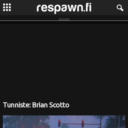
MAINOS
R
e
s
p
a
w
n
Tunniste: Brian Scotto
.
f