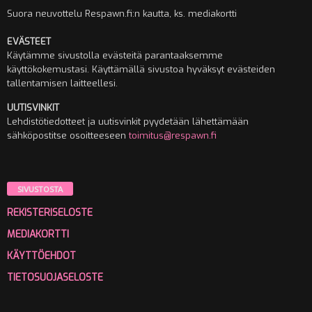
Suora neuvottelu Respawn.fi:n kautta, ks. mediakortti
EVÄSTEET
Käytämme sivustolla evästeitä parantaaksemme
käyttökokemustasi. Käyttämällä sivustoa hyväksyt evästeiden
tallentamisen laitteellesi.
UUTISVINKIT
Lehdistötiedotteet ja uutisvinkit pyydetään lähettämään
sähköpostitse osoitteeseen
toimitus@respawn.fi
SIVUSTOSTA
REKISTERISELOSTE
MEDIAKORTTI
KÄYTTÖEHDOT
TIETOSUOJASELOSTE