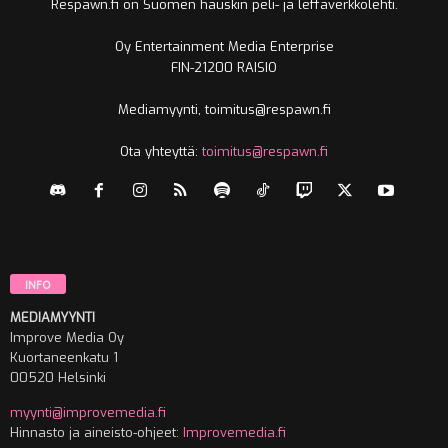
Respawn.fi on Suomen hauskin peli- ja leffaverkkolehti.
Oy Entertainment Media Enterprise
FIN-21200 RAISIO
Mediamyynti, toimitus@respawn.fi
Ota yhteyttä:
toimitus@respawn.fi
INFO
MEDIAMYYNTI
Improve Media Oy
Kuortaneenkatu 1
00520 Helsinki
myynti@improvemedia.fi
Hinnasto ja aineisto-ohjeet:
Improvemedia.fi