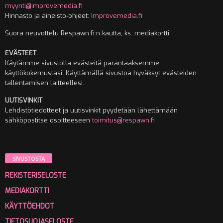
myynti@improvemedia.fi
Hinnasto ja aineisto-ohjeet:
Improvemedia.fi
Suora neuvottelu Respawn.fi:n kautta, ks. mediakortti
EVÄSTEET
Käytämme sivustolla evästeitä parantaaksemme
käyttökokemustasi. Käyttämällä sivustoa hyväksyt evästeiden
tallentamisen laitteellesi.
UUTISVINKIT
Lehdistötiedotteet ja uutisvinkit pyydetään lähettämään
sähköpostitse osoitteeseen
toimitus@respawn.fi
SIVUSTOSTA
REKISTERISELOSTE
MEDIAKORTTI
KÄYTTÖEHDOT
TIETOSUOJASELOSTE