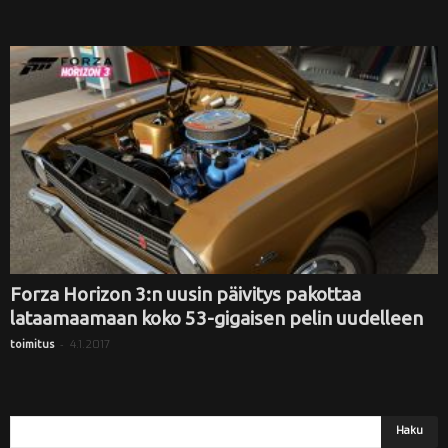
Forza Horizon 3:n uusin päivitys pakottaa
lataamaamaan koko 53-gigaisen pelin uudelleen
-
4.1.2017
toimitus