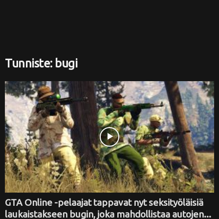
i
Tunniste: bugi
GTA Online -pelaajat tappavat nyt seksityöläisiä
laukaistakseen bugin, joka mahdollistaa autojen...