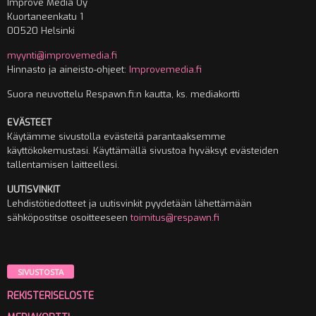
Improve Media Oy
Kuortaneenkatu 1
00520 Helsinki
myynti@improvemedia.fi
Hinnasto ja aineisto-ohjeet:
Improvemedia.fi
Suora neuvottelu Respawn.fi:n kautta, ks. mediakortti
EVÄSTEET
Käytämme sivustolla evästeitä parantaaksemme
käyttökokemustasi. Käyttämällä sivustoa hyväksyt evästeiden
tallentamisen laitteellesi.
UUTISVINKIT
Lehdistötiedotteet ja uutisvinkit pyydetään lähettämään
sähköpostitse osoitteeseen
toimitus@respawn.fi
SIVUSTOSTA
REKISTERISELOSTE