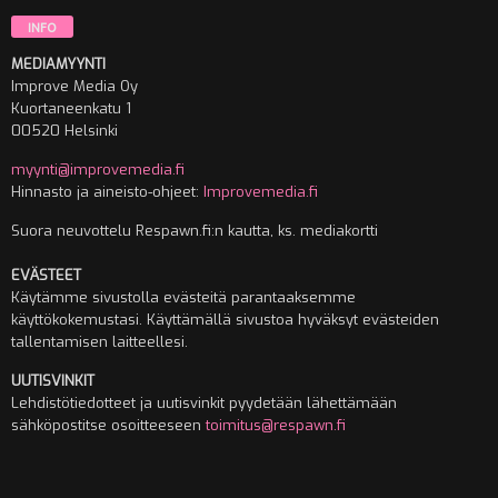
INFO
MEDIAMYYNTI
Improve Media Oy
Kuortaneenkatu 1
00520 Helsinki
myynti@improvemedia.fi
Hinnasto ja aineisto-ohjeet:
Improvemedia.fi
Suora neuvottelu Respawn.fi:n kautta, ks. mediakortti
EVÄSTEET
Käytämme sivustolla evästeitä parantaaksemme
käyttökokemustasi. Käyttämällä sivustoa hyväksyt evästeiden
tallentamisen laitteellesi.
UUTISVINKIT
Lehdistötiedotteet ja uutisvinkit pyydetään lähettämään
sähköpostitse osoitteeseen
toimitus@respawn.fi