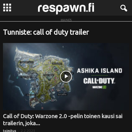
MAINOS
R
Tunniste: call of duty trailer
e
s
p
a
w
n
.
Call of Duty: Warzone 2.0 -pelin toinen kausi sai
trailerin, joka...
f
-
2.2.2023
toimitus