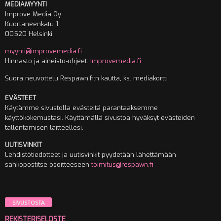
MEDIAMYYNTI
Improve Media Oy
Kuortaneenkatu 1
00520 Helsinki
myynti@improvemedia.fi
Hinnasto ja aineisto-ohjeet:
Improvemedia.fi
Suora neuvottelu Respawn.fi:n kautta, ks. mediakortti
EVÄSTEET
Käytämme sivustolla evästeitä parantaaksemme
käyttökokemustasi. Käyttämällä sivustoa hyväksyt evästeiden
tallentamisen laitteellesi.
UUTISVINKIT
Lehdistötiedotteet ja uutisvinkit pyydetään lähettämään
sähköpostitse osoitteeseen
toimitus@respawn.fi
SIVUSTOSTA
REKISTERISELOSTE