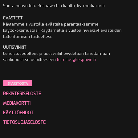
Suora neuvottelu Respawn.fi:n kautta, ks. mediakortti
EVÄSTEET
Käytämme sivustolla evästeitä parantaaksemme
käyttökokemustasi. Käyttämällä sivustoa hyväksyt evästeiden
tallentamisen laitteellesi.
UUTISVINKIT
Lehdistötiedotteet ja uutisvinkit pyydetään lähettämään
sähköpostitse osoitteeseen
toimitus@respawn.fi
SIVUSTOSTA
REKISTERISELOSTE
MEDIAKORTTI
KÄYTTÖEHDOT
TIETOSUOJASELOSTE