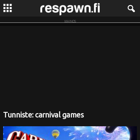
MAINOS
R
e
s
p
a
w
n
Tunniste: carnival games
.
f