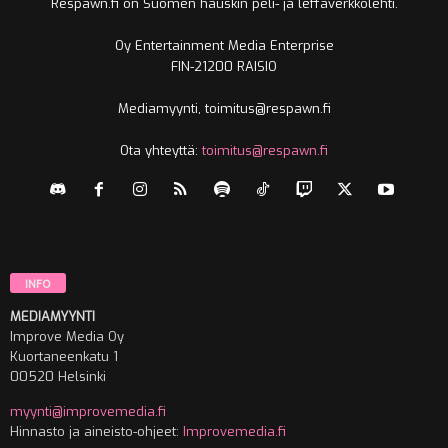
Respawn.fi on Suomen hauskin peli- ja leffaverkkolehti.
Oy Entertainment Media Enterprise
FIN-21200 RAISIO
Mediamyynti, toimitus@respawn.fi
Ota yhteyttä:
toimitus@respawn.fi
INFO
MEDIAMYYNTI
Improve Media Oy
Kuortaneenkatu 1
00520 Helsinki
myynti@improvemedia.fi
Hinnasto ja aineisto-ohjeet:
Improvemedia.fi