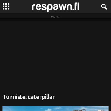
MAINOS
R
e
s
p
a
w
n
.
Tunniste: caterpillar
f