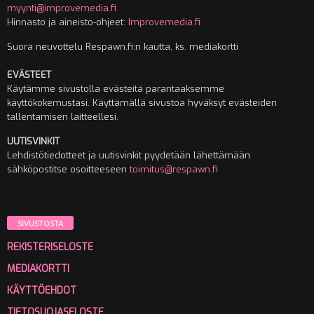
myynti@improvemedia.fi
Hinnasto ja aineisto-ohjeet:
Improvemedia.fi
Suora neuvottelu Respawn.fi:n kautta, ks. mediakortti
EVÄSTEET
Käytämme sivustolla evästeitä parantaaksemme
käyttökokemustasi. Käyttämällä sivustoa hyväksyt evästeiden
tallentamisen laitteellesi.
UUTISVINKIT
Lehdistötiedotteet ja uutisvinkit pyydetään lähettämään
sähköpostitse osoitteeseen
toimitus@respawn.fi
SIVUSTOSTA
REKISTERISELOSTE
MEDIAKORTTI
KÄYTTÖEHDOT
TIETOSUOJASELOSTE