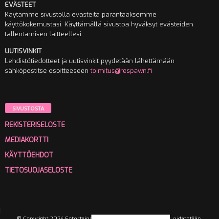
EVÄSTEET
Käytämme sivustolla evästeitä parantaaksemme
käyttökokemustasi. Käyttämällä sivustoa hyväksyt evästeiden
tallentamisen laitteellesi.
UUTISVINKIT
Lehdistötiedotteet ja uutisvinkit pyydetään lähettämään
sähköpostitse osoitteeseen
toimitus@respawn.fi
SIVUSTOSTA
REKISTERISELOSTE
MEDIAKORTTI
KÄYTTÖEHDOT
TIETOSUOJASELOSTE
© Copyright 2024 Entertainment Media Oy. Kaikki oikeudet pidätetään.