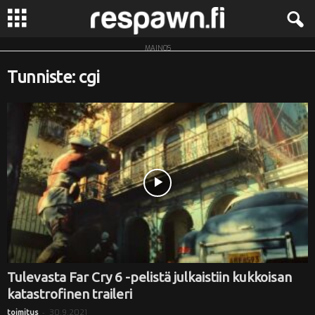
MAINOS
R
Tunniste: cgi
e
s
p
a
w
n
.
Tulevasta Far Cry 6 -pelistä julkaistiin kukkoisan
katastrofinen traileri
f
-
30.9.2021
toimitus