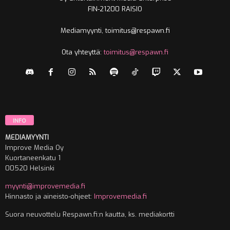
FIN-21200 RAISIO
Mediamyynti, toimitus@respawn.fi
Ota yhteyttä:
toimitus@respawn.fi
INFO
MEDIAMYYNTI
Improve Media Oy
Kuortaneenkatu 1
00520 Helsinki
myynti@improvemedia.fi
Hinnasto ja aineisto-ohjeet:
Improvemedia.fi
Suora neuvottelu Respawn.fi:n kautta, ks. mediakortti