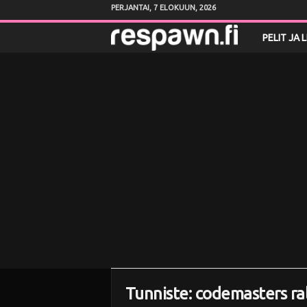
PERJANTAI, 7 ELOKUUN, 2026
R
PELIT JA 
e
s
p
a
w
n
.
f
Tunniste: codemasters r