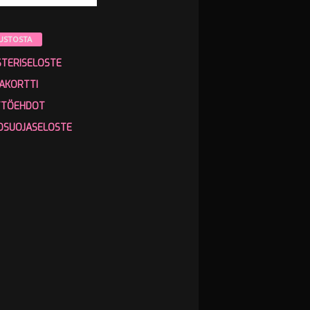
USTOSTA
STERISELOSTE
AKORTTI
TTÖEHDOT
OSUOJASELOSTE