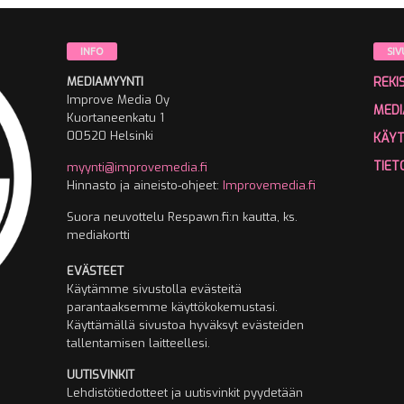
INFO
SIV
MEDIAMYYNTI
REKI
Improve Media Oy
MEDI
Kuortaneenkatu 1
00520 Helsinki
KÄY
TIET
myynti@improvemedia.fi
Hinnasto ja aineisto-ohjeet:
Improvemedia.fi
Suora neuvottelu Respawn.fi:n kautta, ks.
mediakortti
EVÄSTEET
Käytämme sivustolla evästeitä
parantaaksemme käyttökokemustasi.
Käyttämällä sivustoa hyväksyt evästeiden
tallentamisen laitteellesi.
UUTISVINKIT
Lehdistötiedotteet ja uutisvinkit pyydetään