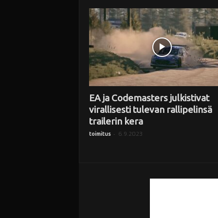
i
EA ja Codemasters julkistivat
virallisesti tulevan rallipelinsä
trailerin kera
-
6.9.2023
toimitus