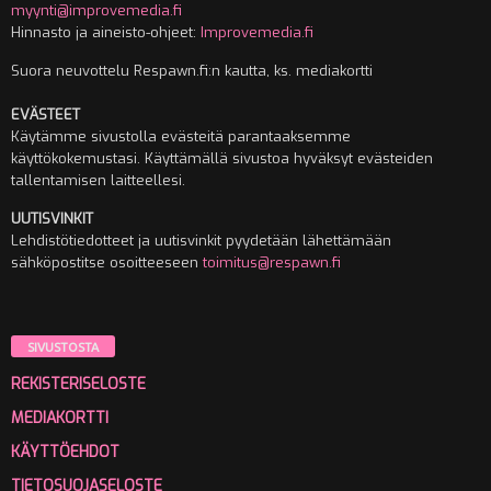
myynti@improvemedia.fi
Hinnasto ja aineisto-ohjeet:
Improvemedia.fi
Suora neuvottelu Respawn.fi:n kautta, ks. mediakortti
EVÄSTEET
Käytämme sivustolla evästeitä parantaaksemme
käyttökokemustasi. Käyttämällä sivustoa hyväksyt evästeiden
tallentamisen laitteellesi.
UUTISVINKIT
Lehdistötiedotteet ja uutisvinkit pyydetään lähettämään
sähköpostitse osoitteeseen
toimitus@respawn.fi
SIVUSTOSTA
REKISTERISELOSTE
MEDIAKORTTI
KÄYTTÖEHDOT
TIETOSUOJASELOSTE