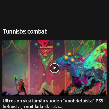
i
Tunniste: combat
Ultros on yksi tämän vuoden ”unohdetuista” PS5-
helmistä ja voit kokeilla sitä...