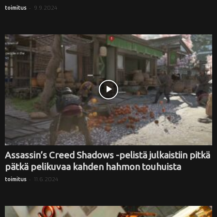
-
9.9.2024
toimitus
Assassin’s Creed Shadows -pelistä julkaistiin pitkä
pätkä pelikuvaa kahden hahmon touhuista
-
11.6.2024
toimitus