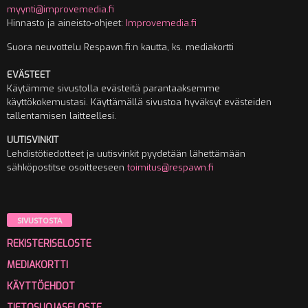
myynti@improvemedia.fi
Hinnasto ja aineisto-ohjeet:
Improvemedia.fi
Suora neuvottelu Respawn.fi:n kautta, ks. mediakortti
EVÄSTEET
Käytämme sivustolla evästeitä parantaaksemme
käyttökokemustasi. Käyttämällä sivustoa hyväksyt evästeiden
tallentamisen laitteellesi.
UUTISVINKIT
Lehdistötiedotteet ja uutisvinkit pyydetään lähettämään
sähköpostitse osoitteeseen
toimitus@respawn.fi
SIVUSTOSTA
REKISTERISELOSTE
MEDIAKORTTI
KÄYTTÖEHDOT
TIETOSUOJASELOSTE