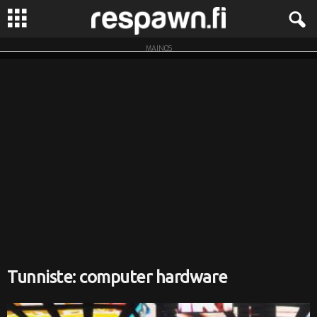
MAINOS
R
e
s
p
a
w
n
.
Tunniste: computer hardware
f