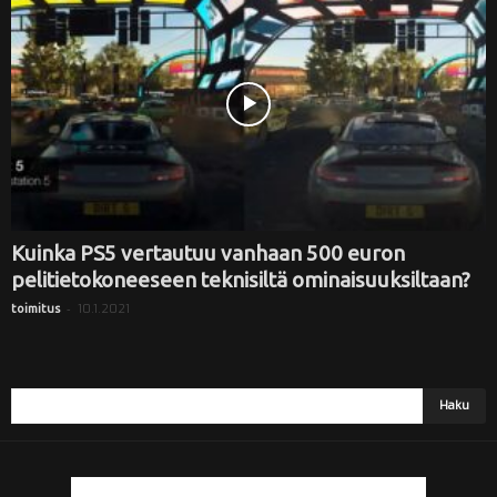
i
Kuinka PS5 vertautuu vanhaan 500 euron
pelitietokoneeseen teknisiltä ominaisuuksiltaan?
-
10.1.2021
toimitus