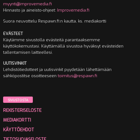
myynti@improvemedia.fi
Hinnasto ja aineisto-ohjeet:
Improvemedia.fi
Suora neuvottelu Respawn.fi:n kautta, ks. mediakortti
EVÄSTEET
Käytämme sivustolla evästeitä parantaaksemme
käyttökokemustasi. Käyttämällä sivustoa hyväksyt evästeiden
tallentamisen laitteellesi.
UUTISVINKIT
Lehdistötiedotteet ja uutisvinkit pyydetään lähettämään
sähköpostitse osoitteeseen
toimitus@respawn.fi
SIVUSTOSTA
REKISTERISELOSTE
MEDIAKORTTI
KÄYTTÖEHDOT
TIETOSUOJASELOSTE