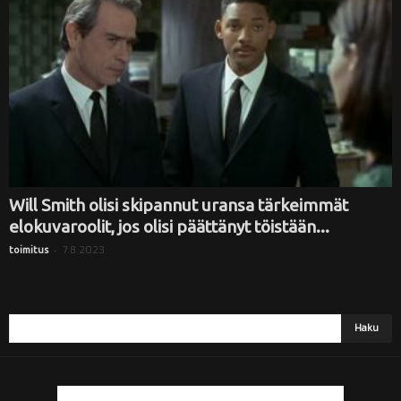
i
Will Smith olisi skipannut uransa tärkeimmät
elokuvaroolit, jos olisi päättänyt töistään...
-
7.8.2023
toimitus