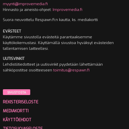
myynti@improvemedia.fi
Hinnasto ja aineisto-ohjeet:
Improvemedia.fi
Suora neuvottelu Respawn.fi:n kautta, ks. mediakortti
EVÄSTEET
Käytämme sivustolla evästeitä parantaaksemme
käyttökokemustasi. Käyttämällä sivustoa hyväksyt evästeiden
tallentamisen laitteellesi.
UUTISVINKIT
Lehdistötiedotteet ja uutisvinkit pyydetään lähettämään
sähköpostitse osoitteeseen
toimitus@respawn.fi
SIVUSTOSTA
REKISTERISELOSTE
MEDIAKORTTI
KÄYTTÖEHDOT
TIETOSUOJASELOSTE