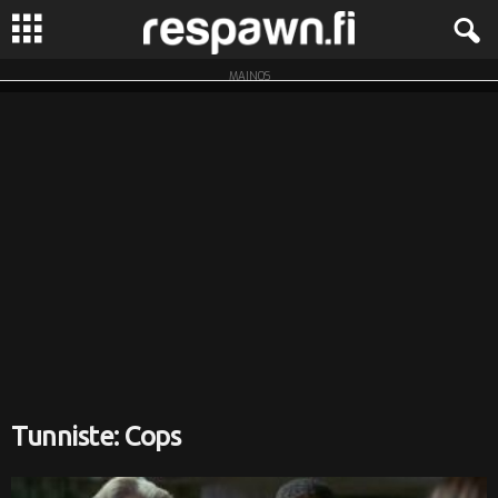
MAINOS
R
e
s
p
a
w
n
.
Tunniste: Cops
f