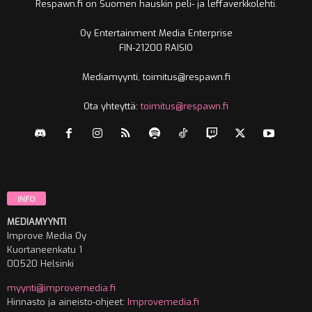
Respawn.fi on Suomen hauskin peli- ja leffaverkkolehti.
Oy Entertainment Media Enterprise
FIN-21200 RAISIO
Mediamyynti, toimitus@respawn.fi
Ota yhteyttä:
toimitus@respawn.fi
INFO
MEDIAMYYNTI
Improve Media Oy
Kuortaneenkatu 1
00520 Helsinki
myynti@improvemedia.fi
Hinnasto ja aineisto-ohjeet:
Improvemedia.fi