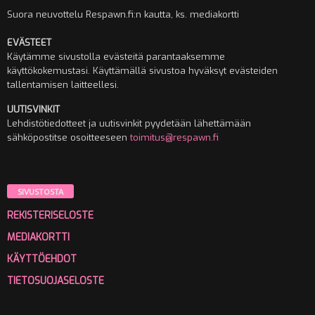
Suora neuvottelu Respawn.fi:n kautta, ks. mediakortti
EVÄSTEET
Käytämme sivustolla evästeitä parantaaksemme
käyttökokemustasi. Käyttämällä sivustoa hyväksyt evästeiden
tallentamisen laitteellesi.
UUTISVINKIT
Lehdistötiedotteet ja uutisvinkit pyydetään lähettämään
sähköpostitse osoitteeseen
toimitus@respawn.fi
SIVUSTOSTA
REKISTERISELOSTE
MEDIAKORTTI
KÄYTTÖEHDOT
TIETOSUOJASELOSTE