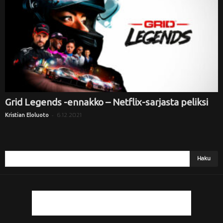
i
Grid Legends -ennakko – Netflix-sarjasta peliksi
-
6.12.2021
Kristian Eloluoto