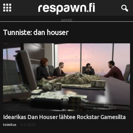
MAINOS
R
Tunniste: dan houser
e
s
p
a
w
n
.
Idearikas Dan Houser lähtee Rockstar Gamesilta
-
5.2.2020
toimitus
f