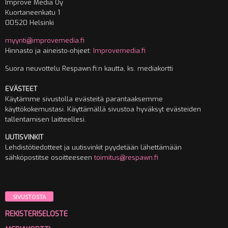
Improve Media Oy
Kuortaneenkatu 1
00520 Helsinki
myynti@improvemedia.fi
Hinnasto ja aineisto-ohjeet:
Improvemedia.fi
Suora neuvottelu Respawn.fi:n kautta, ks. mediakortti
EVÄSTEET
Käytämme sivustolla evästeitä parantaaksemme
käyttökokemustasi. Käyttämällä sivustoa hyväksyt evästeiden
tallentamisen laitteellesi.
UUTISVINKIT
Lehdistötiedotteet ja uutisvinkit pyydetään lähettämään
sähköpostitse osoitteeseen
toimitus@respawn.fi
SIVUSTOSTA
REKISTERISELOSTE