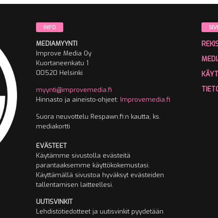
INFO
SIV
MEDIAMYYNTI
REKI
Improve Media Oy
MEDI
Kuortaneenkatu 1
00520 Helsinki
KÄY
TIET
myynti@improvemedia.fi
Hinnasto ja aineisto-ohjeet:
Improvemedia.fi
Suora neuvottelu Respawn.fi:n kautta, ks.
mediakortti
EVÄSTEET
Käytämme sivustolla evästeitä
parantaaksemme käyttökokemustasi.
Käyttämällä sivustoa hyväksyt evästeiden
tallentamisen laitteellesi.
UUTISVINKIT
Lehdistötiedotteet ja uutisvinkit pyydetään