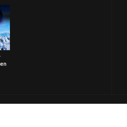
r
ien