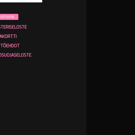
USTOSTA
STERISELOSTE
AKORTTI
TTÖEHDOT
OSUOJASELOSTE