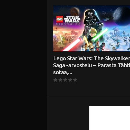
i
Lego Star Wars: The Skywalke
Saga -arvostelu – Parasta Täht
sotaa,...