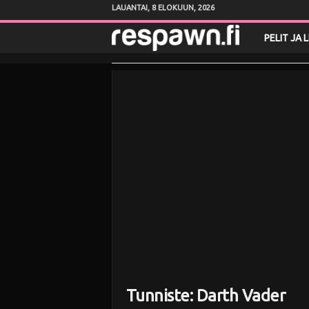
LAUANTAI, 8 ELOKUUN, 2026
R
PELIT JA 
e
s
p
a
w
n
.
f
Tunniste: Darth Vader