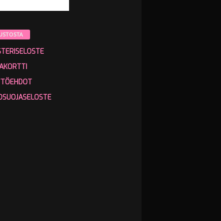
USTOSTA
STERISELOSTE
AKORTTI
TTÖEHDOT
OSUOJASELOSTE