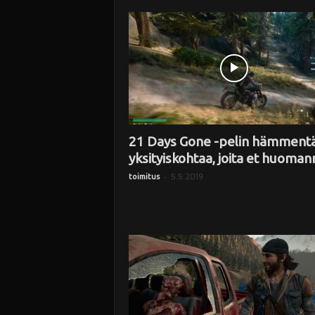
i
21 Days Gone -pelin hämment
yksityiskohtaa, joita et huoman
-
5.5.2019
toimitus