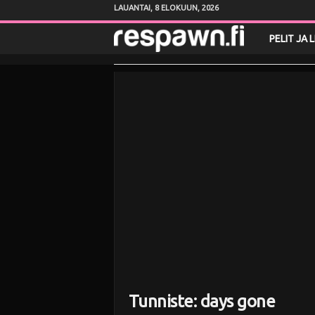
LAUANTAI, 8 ELOKUUN, 2026
R
PELIT JA 
e
s
p
a
w
n
.
f
Tunniste: days gone