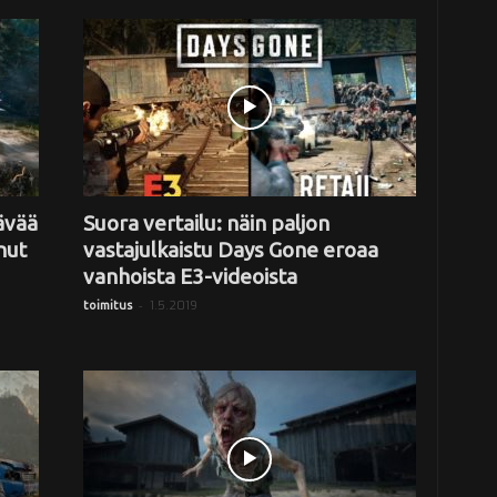
ävää
Suora vertailu: näin paljon
nut
vastajulkaistu Days Gone eroaa
vanhoista E3-videoista
-
1.5.2019
toimitus