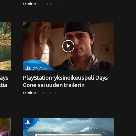
-
22.4.2019
toimitus
ays
PlayStation-yksinoikeuspeli Days
tia
Gone sai uuden trailerin
-
14.2.2019
toimitus