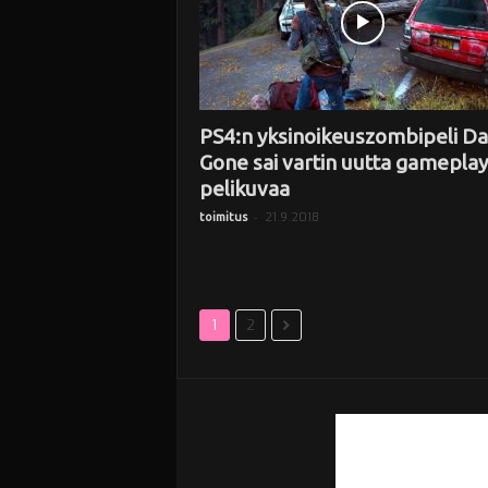
PS4:n yksinoikeuszombipeli Da
Gone sai vartin uutta gameplay
pelikuvaa
-
21.9.2018
toimitus
1
2