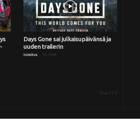
ys
Days Gone sai julkaisupäivänsä ja
-
uuden trailerin
-
7.6.2018
toimitus
Sivu 1 / 2