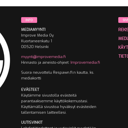
INFO
SIV
MEDIAMYYNTI
REKI
Improve Media Oy
MEDI
Kuortaneenkatu 1
00520 Helsinki
KÄY
TIET
myynti@improvemedia.fi
Hinnasto ja aineisto-ohjeet:
Improvemedia.fi
Suora neuvottelu Respawn.fi:n kautta, ks.
mediakortti
EVÄSTEET
Käytämme sivustolla evästeitä
parantaaksemme käyttökokemustasi.
Käyttämällä sivustoa hyväksyt evästeiden
tallentamisen laitteellesi.
UUTISVINKIT