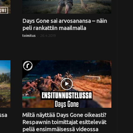
Days Gone sai arvosanansa – näin
peli rankattiin maailmalla
-
26.4.2019
toimitus
ssa
Miltä näyttää Days Gone oikeasti?
Respawnin toimittajat esittelevät
peliä ensimmäisessä videossa