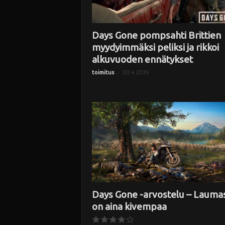
Days Gone pompsahti Brittien
myydyimmäksi peliksi ja rikkoi
alkuvuoden ennätykset
-
30.4.2019
toimitus
Days Gone -arvostelu – Lauma
on aina kivempaa