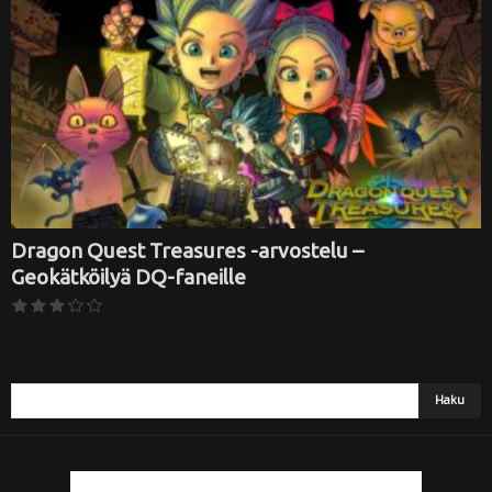
i
Dragon Quest Treasures -arvostelu –
Geokätköilyä DQ-faneille