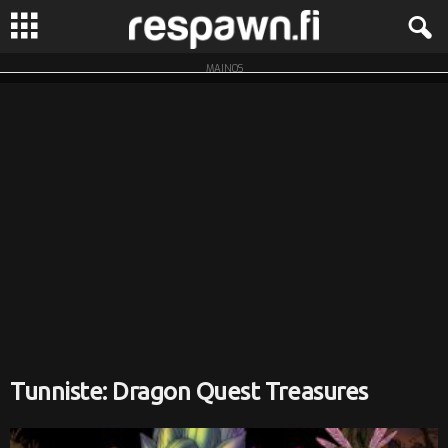
MAINOS
R
e
s
p
a
w
n
.
Tunniste: Dragon Quest Treasures
f