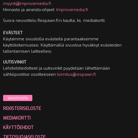
myynti@improvemedia.fi
Hinnasto ja aineisto-ohjeet:
Improvemedia.fi
Suora neuvottelu Respawn.fi:n kautta, ks. mediakortti
EVÄSTEET
Käytämme sivustolla evästeitä parantaaksemme
käyttökokemustasi. Käyttämällä sivustoa hyväksyt evästeiden
tallentamisen laitteellesi.
UUTISVINKIT
Lehdistötiedotteet ja uutisvinkit pyydetään lähettämään
sähköpostitse osoitteeseen
toimitus@respawn.fi
SIVUSTOSTA
REKISTERISELOSTE
MEDIAKORTTI
KÄYTTÖEHDOT
TIETOSUOJASELOSTE