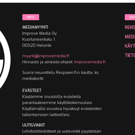
INFO
SIV
MEDIAMYYNTI
REKI
Improve Media Oy
MEDI
Kuortaneenkatu 1
00520 Helsinki
KÄY
TIET
myynti@improvemedia.fi
Hinnasto ja aineisto-ohjeet:
Improvemedia.fi
Suora neuvottelu Respawn.fi:n kautta, ks.
mediakortti
EVÄSTEET
Käytämme sivustolla evästeitä
parantaaksemme käyttökokemustasi.
Käyttämällä sivustoa hyväksyt evästeiden
tallentamisen laitteellesi.
UUTISVINKIT
Lehdistötiedotteet ja uutisvinkit pyydetään