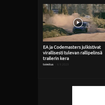
i
EA ja Codemasters julkistivat
virallisesti tulevan rallipelinsä
trailerin kera
-
6.9.2023
toimitus