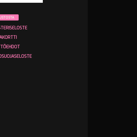
USTOSTA
STERISELOSTE
AKORTTI
TTÖEHDOT
OSUOJASELOSTE