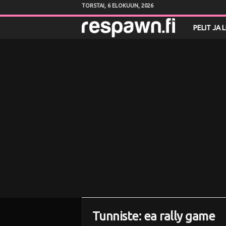
TORSTAI, 6 ELOKUUN, 2026
R
PELIT JA 
e
s
p
a
w
n
.
f
Tunniste: ea rally game