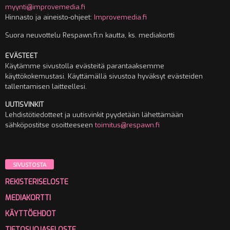
myynti@improvemedia.fi
Hinnasto ja aineisto-ohjeet:
Improvemedia.fi
Suora neuvottelu Respawn.fi:n kautta, ks. mediakortti
EVÄSTEET
Käytämme sivustolla evästeitä parantaaksemme
käyttökokemustasi. Käyttämällä sivustoa hyväksyt evästeiden
tallentamisen laitteellesi.
UUTISVINKIT
Lehdistötiedotteet ja uutisvinkit pyydetään lähettämään
sähköpostitse osoitteeseen
toimitus@respawn.fi
SIVUSTOSTA
REKISTERISELOSTE
MEDIAKORTTI
KÄYTTÖEHDOT
TIETOSUOJASELOSTE