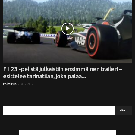
i
F1 23 -pelistä julkaistiin ensimmäinen traileri –
esittelee tarinatilan, joka palaa...
-
4.5.2023
toimitus