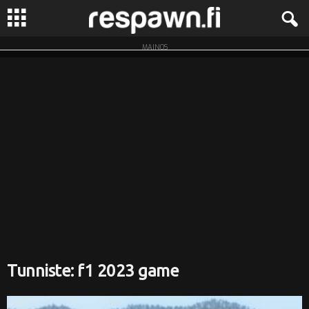
MAINOS
R
e
s
p
a
w
n
.
Tunniste: f1 2023 game
f