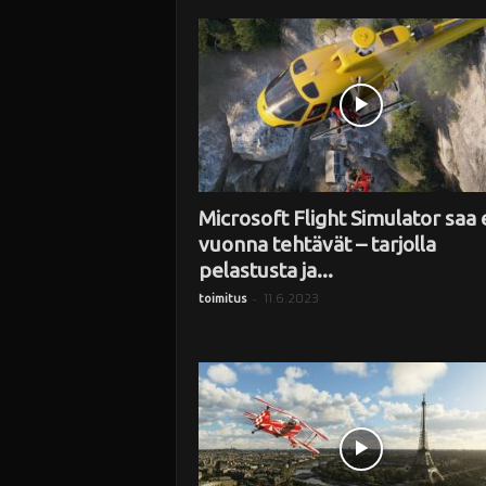
i
Microsoft Flight Simulator saa 
vuonna tehtävät – tarjolla
pelastusta ja...
-
11.6.2023
toimitus