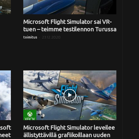
Microsoft Flight Simulator sai VR-
tuen – teimme testilennon Turussa
-
23.12.2020
toimitus
soft
Microsoft Flight Simulator leveilee
neet
ällistyttävillä grafiikoillaan uuden