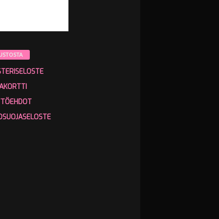
USTOSTA
STERISELOSTE
AKORTTI
TTÖEHDOT
OSUOJASELOSTE