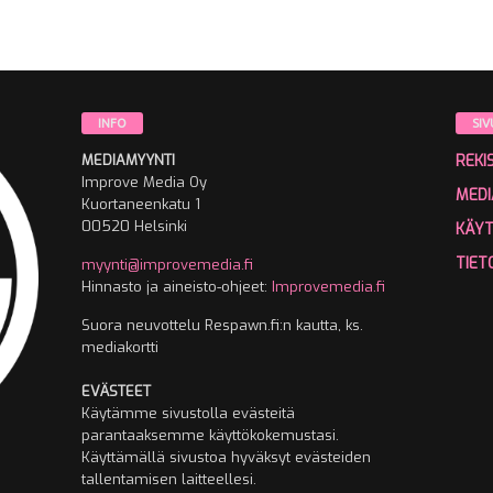
INFO
SIV
MEDIAMYYNTI
REKI
Improve Media Oy
MEDI
Kuortaneenkatu 1
00520 Helsinki
KÄY
TIET
myynti@improvemedia.fi
Hinnasto ja aineisto-ohjeet:
Improvemedia.fi
Suora neuvottelu Respawn.fi:n kautta, ks.
mediakortti
EVÄSTEET
Käytämme sivustolla evästeitä
parantaaksemme käyttökokemustasi.
Käyttämällä sivustoa hyväksyt evästeiden
tallentamisen laitteellesi.