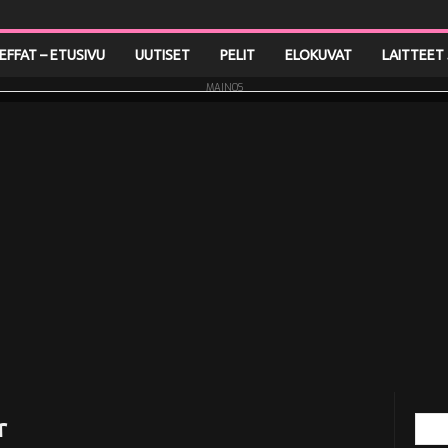
LEFFAT – ETUSIVU
UUTISET
PELIT
ELOKUVAT
LAITTEET 
MAINOS
r