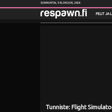
SUNNUNTAI, 9 ELOKUUN, 2026
R
PELIT JA 
e
s
p
a
w
n
.
f
Tunniste: Flight Simulato