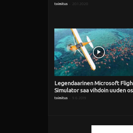
-
20.1.2020
toimitus
Legendaarinen Microsoft Fligh
Simulator saa vihdoin uuden o
-
9.6.2019
toimitus