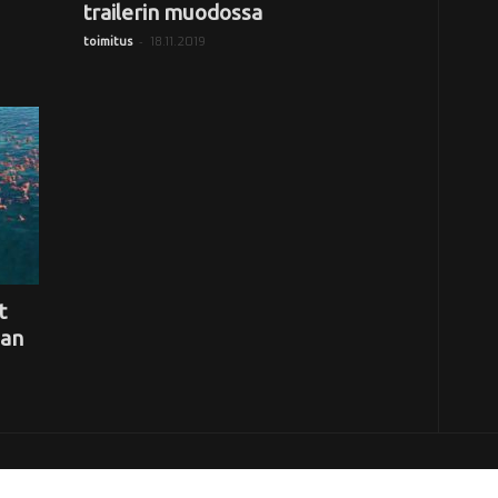
trailerin muodossa
-
18.11.2019
toimitus
t
san