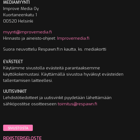
MEDIAMYYNTI
Improve Media Oy
Kuortaneenkatu 1
00520 Helsinki
myynti@improvemedia.fi
Hinnasto ja aineisto-ohjeet:
Improvemedia.fi
Suora neuvottelu Respawn.fi:n kautta, ks. mediakortti
EVÄSTEET
Käytämme sivustolla evästeitä parantaaksemme
käyttökokemustasi. Käyttämällä sivustoa hyväksyt evästeiden
tallentamisen laitteellesi.
UUTISVINKIT
Lehdistötiedotteet ja uutisvinkit pyydetään lähettämään
sähköpostitse osoitteeseen
toimitus@respawn.fi
SIVUSTOSTA
REKISTERISELOSTE