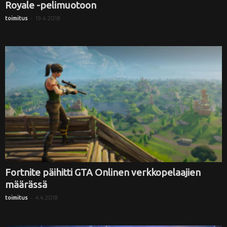
Royale -pelimuotoon
-
19.4.2018
toimitus
Fortnite päihitti GTA Onlinen verkkopelaajien
määrässä
-
4.4.2018
toimitus