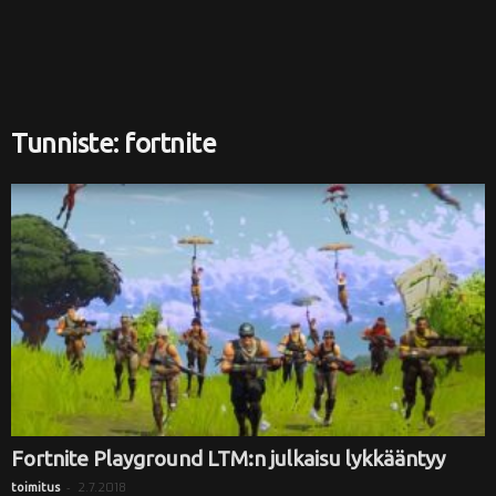
i
Tunniste: fortnite
Fortnite Playground LTM:n julkaisu lykkääntyy
-
2.7.2018
toimitus