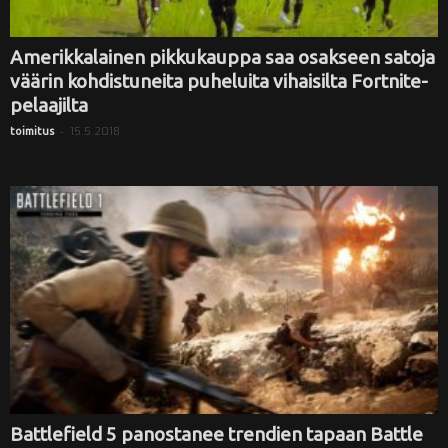
Amerikkalainen pikkukauppa saa osakseen satoja
väärin kohdistuneita puheluita vihaisilta Fortnite-
pelaajilta
-
15.5.2018
toimitus
Battlefield 5 panostanee trendien tapaan Battle