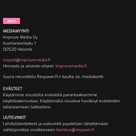
INFO
MEDIAMYYNTI
Improve Media Oy
Kuortaneenkatu 1
00520 Helsinki
myynti@improvemedia.fi
Hinnasto ja aineisto-ohjeet:
Improvemedia.fi
Suora neuvottelu Respawn.fi:n kautta, ks. mediakortti
EVÄSTEET
Käytämme sivustolla evästeitä parantaaksemme
käyttökokemustasi. Käyttämällä sivustoa hyväksyt evästeiden
tallentamisen laitteellesi.
UUTISVINKIT
Lehdistötiedotteet ja uutisvinkit pyydetään lähettämään
sähköpostitse osoitteeseen
toimitus@respawn.fi