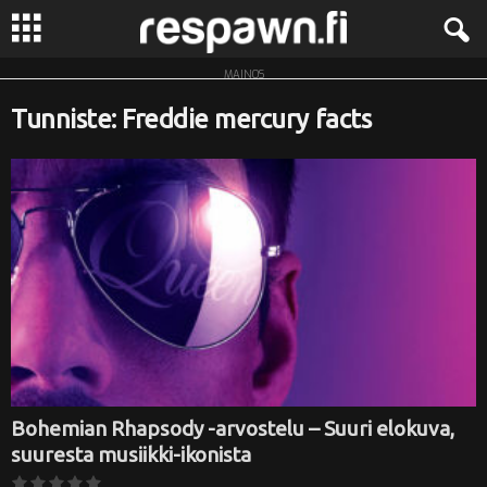
MAINOS
R
Tunniste: Freddie mercury facts
e
s
p
a
w
n
.
Bohemian Rhapsody -arvostelu – Suuri elokuva,
suuresta musiikki-ikonista
f