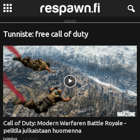
MAINOS
R
Tunniste: free call of duty
e
s
p
a
w
n
.
Call of Duty: Modern Warfaren Battle Royale -
pelitila julkaistaan huomenna
f
-
9.3.2020
toimitus