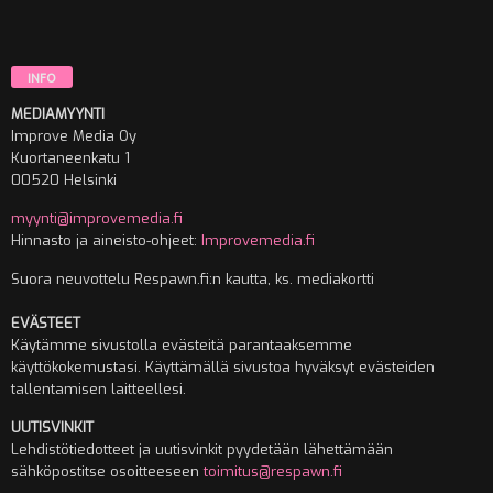
INFO
MEDIAMYYNTI
Improve Media Oy
Kuortaneenkatu 1
00520 Helsinki
myynti@improvemedia.fi
Hinnasto ja aineisto-ohjeet:
Improvemedia.fi
Suora neuvottelu Respawn.fi:n kautta, ks. mediakortti
EVÄSTEET
Käytämme sivustolla evästeitä parantaaksemme
käyttökokemustasi. Käyttämällä sivustoa hyväksyt evästeiden
tallentamisen laitteellesi.
UUTISVINKIT
Lehdistötiedotteet ja uutisvinkit pyydetään lähettämään
sähköpostitse osoitteeseen
toimitus@respawn.fi