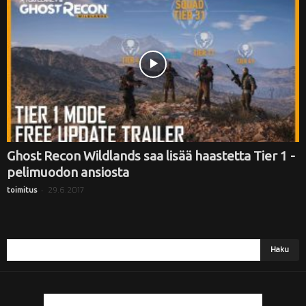
i
Ghost Recon Wildlands saa lisää haastetta Tier 1 -
pelimuodon ansiosta
-
29.6.2017
toimitus