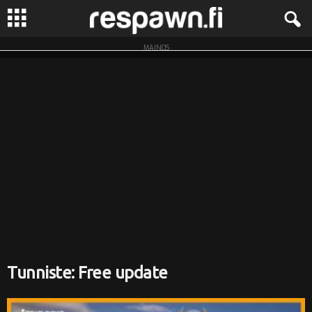
MAINOS
R
e
s
p
a
w
n
.
Tunniste: Free update
f