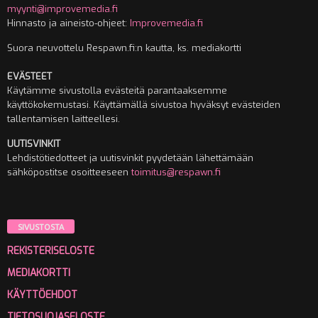
myynti@improvemedia.fi
Hinnasto ja aineisto-ohjeet:
Improvemedia.fi
Suora neuvottelu Respawn.fi:n kautta, ks. mediakortti
EVÄSTEET
Käytämme sivustolla evästeitä parantaaksemme
käyttökokemustasi. Käyttämällä sivustoa hyväksyt evästeiden
tallentamisen laitteellesi.
UUTISVINKIT
Lehdistötiedotteet ja uutisvinkit pyydetään lähettämään
sähköpostitse osoitteeseen
toimitus@respawn.fi
SIVUSTOSTA
REKISTERISELOSTE
MEDIAKORTTI
KÄYTTÖEHDOT
TIETOSUOJASELOSTE