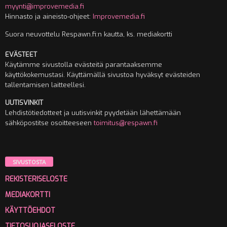
myynti@improvemedia.fi
Hinnasto ja aineisto-ohjeet:
Improvemedia.fi
Suora neuvottelu Respawn.fi:n kautta, ks. mediakortti
EVÄSTEET
Käytämme sivustolla evästeitä parantaaksemme
käyttökokemustasi. Käyttämällä sivustoa hyväksyt evästeiden
tallentamisen laitteellesi.
UUTISVINKIT
Lehdistötiedotteet ja uutisvinkit pyydetään lähettämään
sähköpostitse osoitteeseen
toimitus@respawn.fi
SIVUSTOSTA
REKISTERISELOSTE
MEDIAKORTTI
KÄYTTÖEHDOT
TIETOSUOJASELOSTE