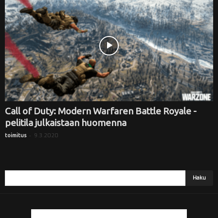
i
Call of Duty: Modern Warfaren Battle Royale -
pelitila julkaistaan huomenna
-
9.3.2020
toimitus