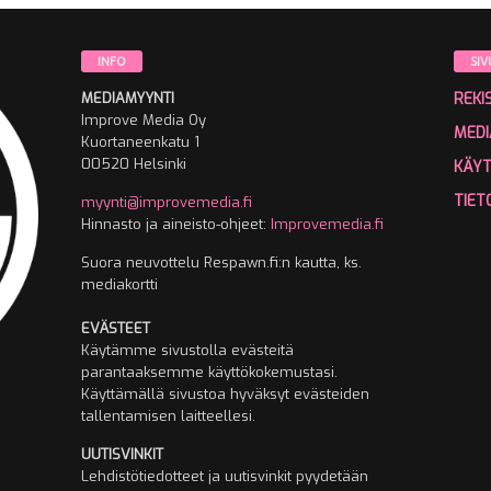
INFO
SIV
MEDIAMYYNTI
REKI
Improve Media Oy
MEDI
Kuortaneenkatu 1
00520 Helsinki
KÄY
TIET
myynti@improvemedia.fi
Hinnasto ja aineisto-ohjeet:
Improvemedia.fi
Suora neuvottelu Respawn.fi:n kautta, ks.
mediakortti
EVÄSTEET
Käytämme sivustolla evästeitä
parantaaksemme käyttökokemustasi.
Käyttämällä sivustoa hyväksyt evästeiden
tallentamisen laitteellesi.
UUTISVINKIT
Lehdistötiedotteet ja uutisvinkit pyydetään