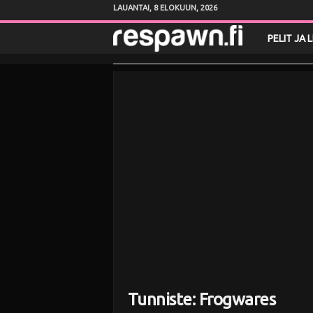
LAUANTAI, 8 ELOKUUN, 2026
R
PELIT JA 
e
s
p
a
w
n
.
f
Tunniste: Frogwares