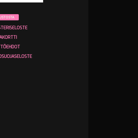
USTOSTA
STERISELOSTE
AKORTTI
TTÖEHDOT
OSUOJASELOSTE