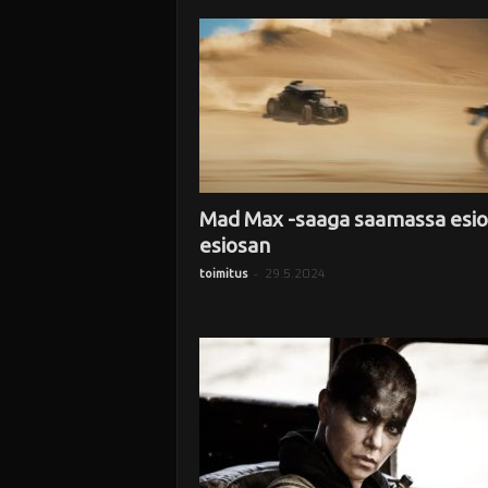
i
Mad Max -saaga saamassa esi
esiosan
-
29.5.2024
toimitus