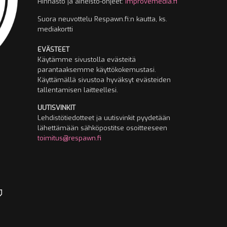
Hinnasto ja aineisto-ohjeet:
Improvemedia.fi
Suora neuvottelu Respawn.fi:n kautta, ks.
mediakortti
EVÄSTEET
Käytämme sivustolla evästeitä
parantaaksemme käyttökokemustasi.
Käyttämällä sivustoa hyväksyt evästeiden
tallentamisen laitteellesi.
UUTISVINKIT
Lehdistötiedotteet ja uutisvinkit pyydetään
lähettämään sähköpostitse osoitteeseen
toimitus@respawn.fi