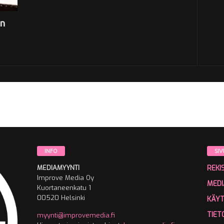
an
INFO
SIV
MEDIAMYYNTI
REKI
Improve Media Oy
MEDI
Kuortaneenkatu 1
00520 Helsinki
KÄY
TIET
myynti@improvemedia.fi