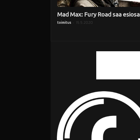
Mad Max: Fury Road saa esios
-
15.5.2020
toimitus