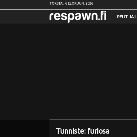
TORSTAI, 6 ELOKUUN, 2026
R
PELIT JA 
e
s
p
a
w
n
.
f
Tunniste: furiosa