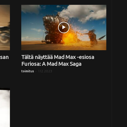
osan
Tältä näyttää Mad Max -esiosa
Furiosa: A Mad Max Saga
-
1.12.2023
toimitus