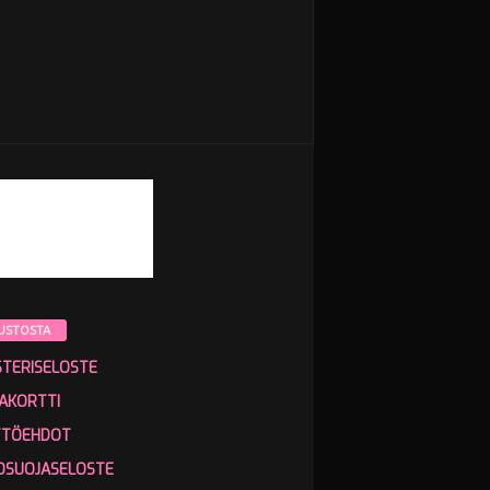
USTOSTA
STERISELOSTE
AKORTTI
TTÖEHDOT
OSUOJASELOSTE