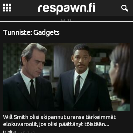
MAINOS
R
Tunniste: Gadgets
e
s
p
a
w
n
.
Will Smith olisi skipannut uransa tärkeimmät
elokuvaroolit, jos olisi päättänyt töistään...
f
-
7.8.2023
toimitus