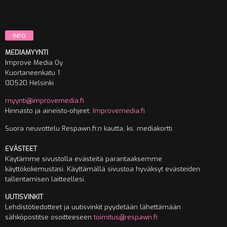
INFO
MEDIAMYYNTI
Improve Media Oy
Kuortaneenkatu 1
00520 Helsinki
myynti@improvemedia.fi
Hinnasto ja aineisto-ohjeet:
Improvemedia.fi
Suora neuvottelu Respawn.fi:n kautta, ks. mediakortti
EVÄSTEET
Käytämme sivustolla evästeitä parantaaksemme
käyttökokemustasi. Käyttämällä sivustoa hyväksyt evästeiden
tallentamisen laitteellesi.
UUTISVINKIT
Lehdistötiedotteet ja uutisvinkit pyydetään lähettämään
sähköpostitse osoitteeseen
toimitus@respawn.fi