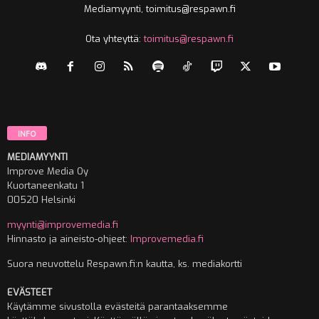
Mediamyynti, toimitus@respawn.fi
Ota yhteyttä:
toimitus@respawn.fi
INFO
MEDIAMYYNTI
Improve Media Oy
Kuortaneenkatu 1
00520 Helsinki
myynti@improvemedia.fi
Hinnasto ja aineisto-ohjeet:
Improvemedia.fi
Suora neuvottelu Respawn.fi:n kautta, ks. mediakortti
EVÄSTEET
Käytämme sivustolla evästeitä parantaaksemme