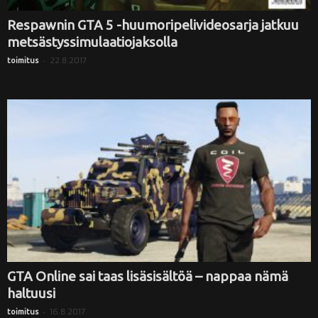
Respawnin GTA 5 -huumoripelivideosarja jatkuu
metsästyssimulaatiojaksolla
-
22.8.2017
toimitus
GTA Online sai taas lisäsisältöä – nappaa nämä
haltuusi
-
16.8.2017
toimitus