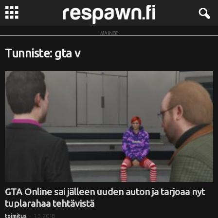
MAINOS
R
Tunniste: gta v
e
s
p
a
w
n
.
GTA Online sai jälleen uuden auton ja tarjoaa nyt
tuplarahaa tehtävistä
f
-
1.3.2018
toimitus