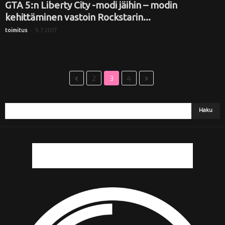
GTA 5:n Liberty City -modi jäihin – modin
kehittäminen vastoin Rockstarin...
-
5.7.2017
toimitus
2
3
4