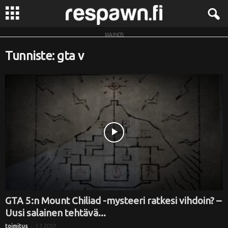
MAINOS
R
Tunniste: gta v
e
s
p
a
w
n
.
GTA 5:n Mount Chiliad -mysteeri ratkesi vihdoin? –
Uusi salainen tehtävä...
f
-
1.7.2017
toimitus