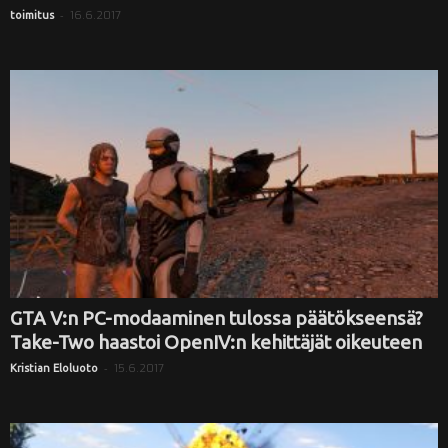
-
16.6.2017
toimitus
GTA V:n PC-modaaminen tulossa päätökseensä?
Take-Two haastoi OpenIV:n kehittäjät oikeuteen
-
15.6.2017
Kristian Eloluoto