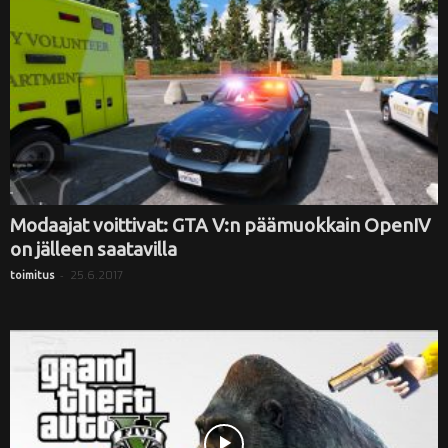
Modaajat voittivat: GTA V:n päämuokkain OpenIV
on jälleen saatavilla
-
25.6.2017
toimitus