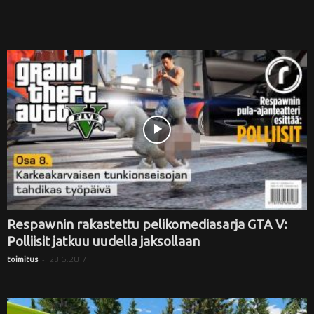
Respawnin rakastettu pelikomediasarja GTA V:
Polliisit jatkuu uudella jaksollaan
-
28.6.2017
toimitus