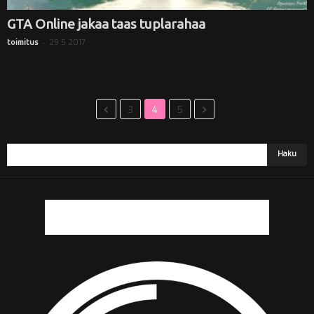
GTA Online jakaa taas tuplarahaa
-
29.5.2017
toimitus
3
4
5