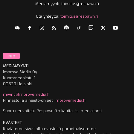
Mediamyynti, toimitus@respawn.fi
Ota yhteyttä:
toimitus@respawn.fi
INFO
MEDIAMYYNTI
Improve Media Oy
Kuortaneenkatu 1
00520 Helsinki
myynti@improvemedia.fi
Hinnasto ja aineisto-ohjeet:
Improvemedia.fi
Suora neuvottelu Respawn.fi:n kautta, ks. mediakortti
EVÄSTEET
Käytämme sivustolla evästeitä parantaaksemme