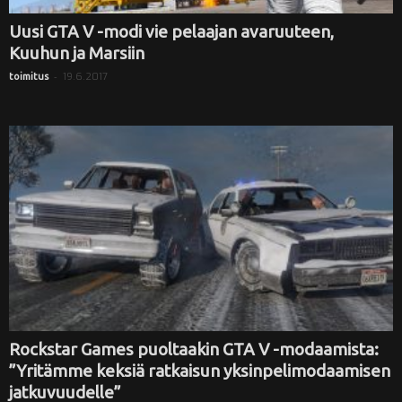
Uusi GTA V -modi vie pelaajan avaruuteen,
Kuuhun ja Marsiin
-
19.6.2017
toimitus
Rockstar Games puoltaakin GTA V -modaamista:
”Yritämme keksiä ratkaisun yksinpelimodaamisen
jatkuvuudelle”