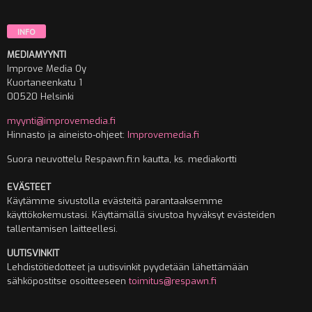
INFO
MEDIAMYYNTI
Improve Media Oy
Kuortaneenkatu 1
00520 Helsinki
myynti@improvemedia.fi
Hinnasto ja aineisto-ohjeet:
Improvemedia.fi
Suora neuvottelu Respawn.fi:n kautta, ks. mediakortti
EVÄSTEET
Käytämme sivustolla evästeitä parantaaksemme
käyttökokemustasi. Käyttämällä sivustoa hyväksyt evästeiden
tallentamisen laitteellesi.
UUTISVINKIT
Lehdistötiedotteet ja uutisvinkit pyydetään lähettämään
sähköpostitse osoitteeseen
toimitus@respawn.fi