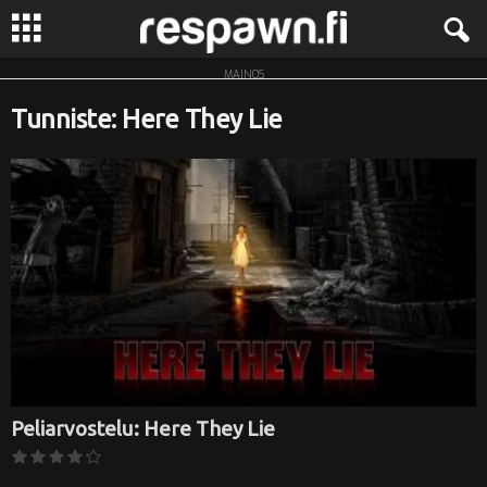
MAINOS
R
Tunniste: Here They Lie
e
s
p
a
w
n
.
Peliarvostelu: Here They Lie
f